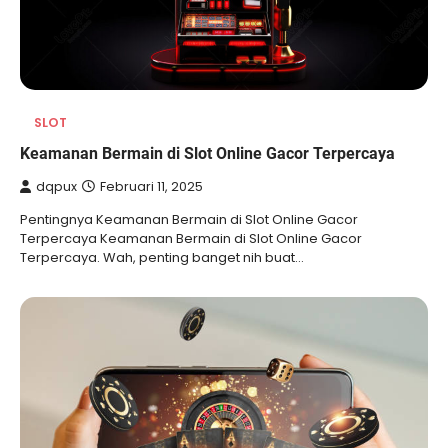
SLOT
Keamanan Bermain di Slot Online Gacor Terpercaya
dqpux
Februari 11, 2025
Pentingnya Keamanan Bermain di Slot Online Gacor
Terpercaya Keamanan Bermain di Slot Online Gacor
Terpercaya. Wah, penting banget nih buat…