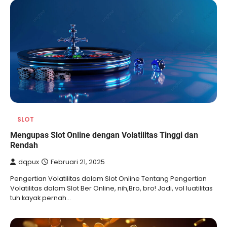
SLOT
Mengupas Slot Online dengan Volatilitas Tinggi dan
Rendah
dqpux
Februari 21, 2025
Pengertian Volatilitas dalam Slot Online Tentang Pengertian
Volatilitas dalam Slot Ber Online, nih,Bro, bro! Jadi, vol luatilitas
tuh kayak pernah…