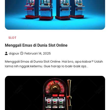
SLOT
Menggali Emas di Dunia Slot Online
dqpux
Februari 14, 2025
Menggali Emas di Dunia Slot Online. Hai bro, apa kabar? Udah
lama nih nggak ketemu. Gue harap lo baik-baik aja…