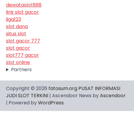
dewataslot888
link slot gacor
liga123
slot dana
situs slot
slot gacor 777
slot gacor
slot777 gacor
slot online
Partners
Copyright © 2026
fatosum.org PUSAT INFORMASI
JUDI SLOT TERKINI
| Ascendoor News by
Ascendoor
| Powered by
WordPress
.