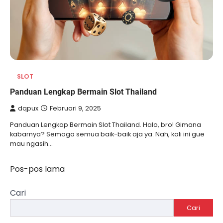
SLOT
Panduan Lengkap Bermain Slot Thailand
dqpux
Februari 9, 2025
Panduan Lengkap Bermain Slot Thailand. Halo, bro! Gimana
kabarnya? Semoga semua baik-baik aja ya. Nah, kali ini gue
mau ngasih…
Pos-pos lama
Navigasi
pos
Cari
Cari