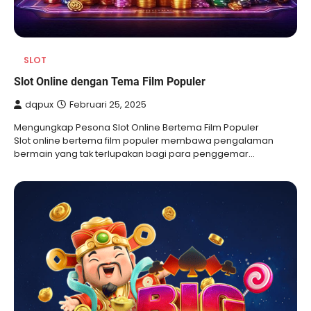
SLOT
Slot Online dengan Tema Film Populer
dqpux
Februari 25, 2025
Mengungkap Pesona Slot Online Bertema Film Populer
Slot online bertema film populer membawa pengalaman
bermain yang tak terlupakan bagi para penggemar…