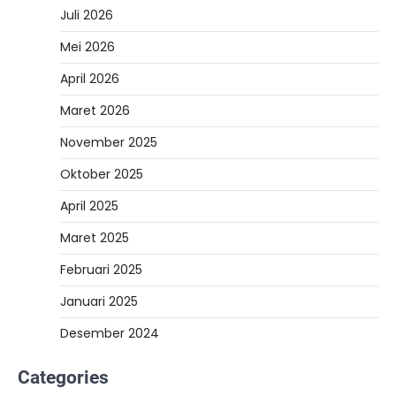
Juli 2026
Mei 2026
April 2026
Maret 2026
November 2025
Oktober 2025
April 2025
Maret 2025
Februari 2025
Januari 2025
Desember 2024
Categories