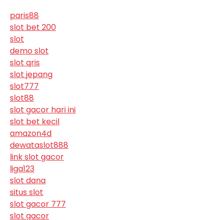
paris88
slot bet 200
slot
demo slot
slot qris
slot jepang
slot777
slot88
slot gacor hari ini
slot bet kecil
amazon4d
dewataslot888
link slot gacor
liga123
slot dana
situs slot
slot gacor 777
slot gacor