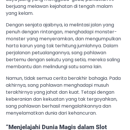
berjuang melawan kejahatan di tengah malam
yang kelam.
Dengan senjata ajaibnya, ia melintasi jalan yang
penuh dengan rintangan, menghadapi monster-
monster yang menyeramkan, dan mengumpulkan
harta karun yang tak terhitung jumlahnya. Dalam
perjalanan petualangannya, sang pahlawan
bertemu dengan sekutu yang setia, mereka saling
membantu dan melindungi satu sama lain.
Namun, tidak semua cerita berakhir bahagia. Pada
akhirnya, sang pahlawan menghadapi musuh
terakhirnya yang jahat dan kuat. Tetapi dengan
keberanian dan kekuatan yang tak tergoyahkan,
sang pahlawan berhasil mengalahkannya dan
menyelamatkan dunia dari kehancuran.
“Menjelajahi Dunia Magis dalam Slot