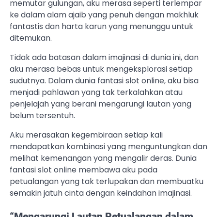
memutar gulungan, aku merasa seperti terlempar
ke dalam alam ajaib yang penuh dengan makhluk
fantastis dan harta karun yang menunggu untuk
ditemukan.
Tidak ada batasan dalam imajinasi di dunia ini, dan
aku merasa bebas untuk mengeksplorasi setiap
sudutnya. Dalam dunia fantasi slot online, aku bisa
menjadi pahlawan yang tak terkalahkan atau
penjelajah yang berani mengarungi lautan yang
belum tersentuh.
Aku merasakan kegembiraan setiap kali
mendapatkan kombinasi yang menguntungkan dan
melihat kemenangan yang mengalir deras. Dunia
fantasi slot online membawa aku pada
petualangan yang tak terlupakan dan membuatku
semakin jatuh cinta dengan keindahan imajinasi.
“Mengarungi Lautan Petualangan dalam