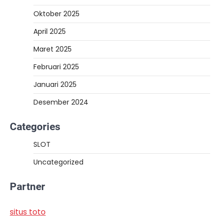
Oktober 2025
April 2025
Maret 2025
Februari 2025
Januari 2025
Desember 2024
Categories
SLOT
Uncategorized
Partner
situs toto