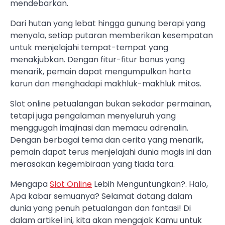
mendebarkan.
Dari hutan yang lebat hingga gunung berapi yang
menyala, setiap putaran memberikan kesempatan
untuk menjelajahi tempat-tempat yang
menakjubkan. Dengan fitur-fitur bonus yang
menarik, pemain dapat mengumpulkan harta
karun dan menghadapi makhluk-makhluk mitos.
Slot online petualangan bukan sekadar permainan,
tetapi juga pengalaman menyeluruh yang
menggugah imajinasi dan memacu adrenalin.
Dengan berbagai tema dan cerita yang menarik,
pemain dapat terus menjelajahi dunia magis ini dan
merasakan kegembiraan yang tiada tara.
Mengapa
Slot Online
Lebih Menguntungkan?. Halo,
Apa kabar semuanya? Selamat datang dalam
dunia yang penuh petualangan dan fantasi! Di
dalam artikel ini, kita akan mengajak Kamu untuk