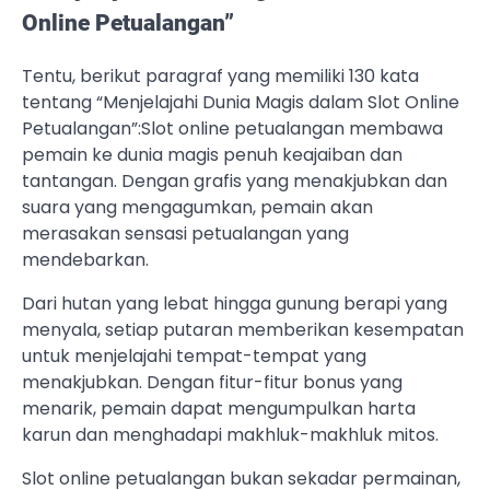
Online Petualangan”
Tentu, berikut paragraf yang memiliki 130 kata
tentang “Menjelajahi Dunia Magis dalam Slot Online
Petualangan”:Slot online petualangan membawa
pemain ke dunia magis penuh keajaiban dan
tantangan. Dengan grafis yang menakjubkan dan
suara yang mengagumkan, pemain akan
merasakan sensasi petualangan yang
mendebarkan.
Dari hutan yang lebat hingga gunung berapi yang
menyala, setiap putaran memberikan kesempatan
untuk menjelajahi tempat-tempat yang
menakjubkan. Dengan fitur-fitur bonus yang
menarik, pemain dapat mengumpulkan harta
karun dan menghadapi makhluk-makhluk mitos.
Slot online petualangan bukan sekadar permainan,