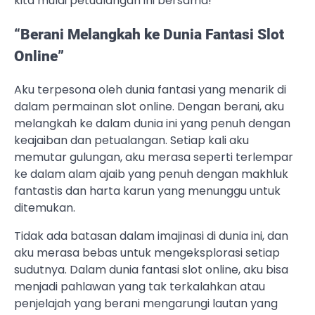
kita mulai petualangan ini bersama!
“Berani Melangkah ke Dunia Fantasi Slot
Online”
Aku terpesona oleh dunia fantasi yang menarik di
dalam permainan slot online. Dengan berani, aku
melangkah ke dalam dunia ini yang penuh dengan
keajaiban dan petualangan. Setiap kali aku
memutar gulungan, aku merasa seperti terlempar
ke dalam alam ajaib yang penuh dengan makhluk
fantastis dan harta karun yang menunggu untuk
ditemukan.
Tidak ada batasan dalam imajinasi di dunia ini, dan
aku merasa bebas untuk mengeksplorasi setiap
sudutnya. Dalam dunia fantasi slot online, aku bisa
menjadi pahlawan yang tak terkalahkan atau
penjelajah yang berani mengarungi lautan yang