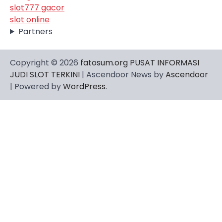
slot777 gacor
slot online
Partners
Copyright © 2026
fatosum.org PUSAT INFORMASI
JUDI SLOT TERKINI
| Ascendoor News by
Ascendoor
| Powered by
WordPress
.