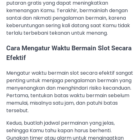
putaran gratis yang dapat meningkatkan
kemenangan Kamu. Terakhir, bermainlah dengan
santai dan nikmati pengalaman bermain, karena
keberuntungan sering kali datang saat Kamu tidak
terlalu terbebani tekanan untuk menang.
Cara Mengatur Waktu Bermain Slot Secara
Efektif
Mengatur waktu bermain slot secara efektif sangat
penting untuk menjaga pengalaman bermain yang
menyenangkan dan menghindari risiko kecanduan.
Pertama, tentukan batas waktu bermain sebelum
memulai, misalnya satu jam, dan patuhi batas
tersebut.
Kedua, buatlah jadwal permainan yang jelas,
sehingga Kamu tahu kapan harus berhenti.
Gunakan timer atau alarm untuk mengingatkan