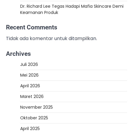
Dr. Richard Lee Tegas Hadapi Mafia Skincare Demi
Keamanan Produk
Recent Comments
Tidak ada komentar untuk ditampilkan.
Archives
Juli 2026
Mei 2026
April 2026
Maret 2026
November 2025
Oktober 2025
April 2025