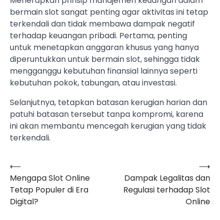
Menerapkan prinsip manajemen keuangan dalam
bermain slot sangat penting agar aktivitas ini tetap
terkendali dan tidak membawa dampak negatif
terhadap keuangan pribadi. Pertama, penting
untuk menetapkan anggaran khusus yang hanya
diperuntukkan untuk bermain slot, sehingga tidak
mengganggu kebutuhan finansial lainnya seperti
kebutuhan pokok, tabungan, atau investasi.
Selanjutnya, tetapkan batasan kerugian harian dan
patuhi batasan tersebut tanpa kompromi, karena
ini akan membantu mencegah kerugian yang tidak
terkendali.
⟵
⟶
Navigasi
Mengapa Slot Online
Dampak Legalitas dan
pos
Tetap Populer di Era
Regulasi terhadap Slot
Digital?
Online