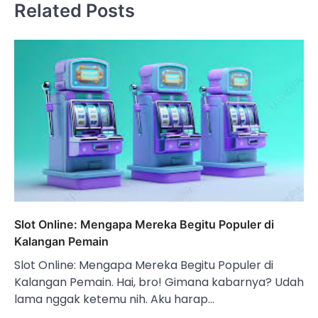
Related Posts
Slot Online: Mengapa Mereka Begitu Populer di
Kalangan Pemain
Slot Online: Mengapa Mereka Begitu Populer di
Kalangan Pemain. Hai, bro! Gimana kabarnya? Udah
lama nggak ketemu nih. Aku harap…