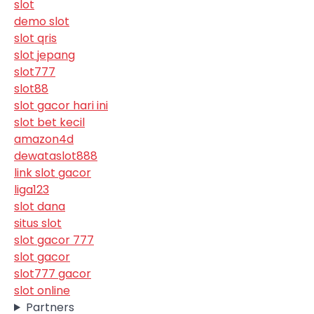
slot
demo slot
slot qris
slot jepang
slot777
slot88
slot gacor hari ini
slot bet kecil
amazon4d
dewataslot888
link slot gacor
liga123
slot dana
situs slot
slot gacor 777
slot gacor
slot777 gacor
slot online
Partners