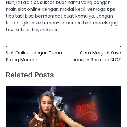
Nah, itu dia tips sukses buat kamu yang pengen
main slot online dengan modal kecil. Semoga tips-
tips tadi bisa bermanfaat buat kamu ya. Jangan
lupa bagikan ke teman-temanmu biar mereka juga
bisa sukses kayak kamu.
⟵
⟶
Navigasi
Slot Online dengan Tema
Cara Menjadi Kaya
pos
Paling Menarik
dengan Bermain SLOT
Related Posts