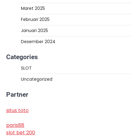
Maret 2025
Februari 2025
Januari 2025
Desember 2024
Categories
SLOT
Uncategorized
Partner
situs toto
paris88
slot bet 200