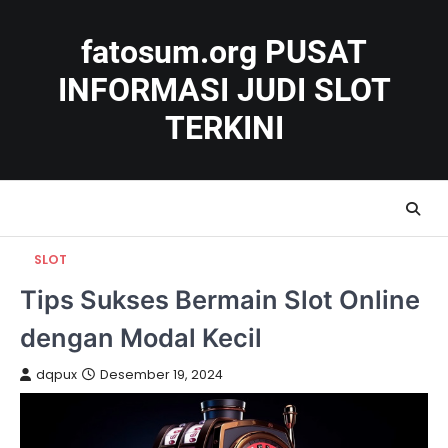
Skip
to
fatosum.org PUSAT
content
INFORMASI JUDI SLOT
TERKINI
SLOT
Tips Sukses Bermain Slot Online
dengan Modal Kecil
dqpux
Desember 19, 2024