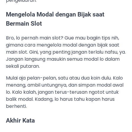
pengeluaran.
Mengelola Modal dengan Bijak saat
Bermain Slot
Bro, lo pernah main slot? Gue mau bagiin tips nih,
gimana cara mengelola modal dengan bijak saat
main slot. Gini, yang penting jangan terlalu nafsu, ya.
Jangan langsung masukin semua modal lo dalam
sekali putaran.
Mulai aja pelan-pelan, satu atau dua koin dulu. Kalo
menang, ambil untungnya, dan simpan modal awal
lo. Kalo kalah, jangan terus-terusan ngotot untuk
balik modal. Kadang, lo harus tahu kapan harus
berhenti.
Akhir Kata