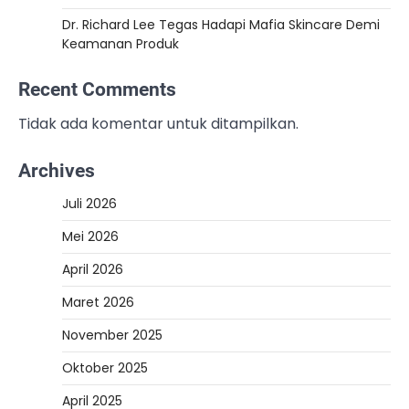
Dr. Richard Lee Tegas Hadapi Mafia Skincare Demi
Keamanan Produk
Recent Comments
Tidak ada komentar untuk ditampilkan.
Archives
Juli 2026
Mei 2026
April 2026
Maret 2026
November 2025
Oktober 2025
April 2025