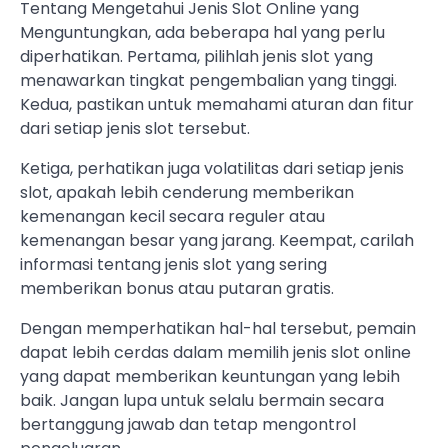
Tentang Mengetahui Jenis Slot Online yang
Menguntungkan, ada beberapa hal yang perlu
diperhatikan. Pertama, pilihlah jenis slot yang
menawarkan tingkat pengembalian yang tinggi.
Kedua, pastikan untuk memahami aturan dan fitur
dari setiap jenis slot tersebut.
Ketiga, perhatikan juga volatilitas dari setiap jenis
slot, apakah lebih cenderung memberikan
kemenangan kecil secara reguler atau
kemenangan besar yang jarang. Keempat, carilah
informasi tentang jenis slot yang sering
memberikan bonus atau putaran gratis.
Dengan memperhatikan hal-hal tersebut, pemain
dapat lebih cerdas dalam memilih jenis slot online
yang dapat memberikan keuntungan yang lebih
baik. Jangan lupa untuk selalu bermain secara
bertanggung jawab dan tetap mengontrol